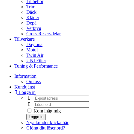
Tillbehör
Trim
Däck
Kläder
Depå
Verktyg
Cross Reservdelar
Tillverkare
Daytona
Motul
Twin Air
UNI Filter
Tuning & Performance
Information
Om oss
Kundtjänst
Logga in
Kom ihåg mig
Logga in
Nya kunder klicka här
Glömt ditt lösenord?