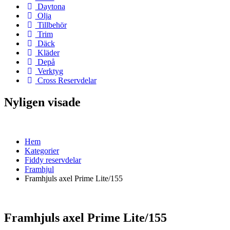
Daytona
Olja
Tillbehör
Trim
Däck
Kläder
Depå
Verktyg
Cross Reservdelar
Nyligen visade
Hem
Kategorier
Fiddy reservdelar
Framhjul
Framhjuls axel Prime Lite/155
Framhjuls axel Prime Lite/155