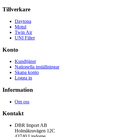
Tillverkare
Daytona
Motul
Twin Air
UNI Filter
Konto
Kundtjänst
Nationella inställningar
Skapa konto
Logga in
Information
Om oss
Kontakt
DBR Import AB
Holmåkravägen 12C
43740 Lindome