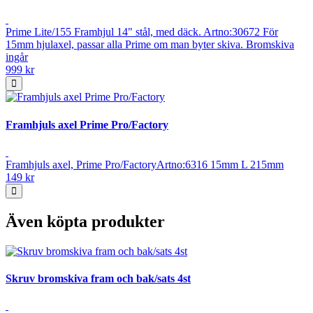
Prime Lite/155 Framhjul 14" stål, med däck. Artno:30672 För
15mm hjulaxel, passar alla Prime om man byter skiva. Bromskiva
ingår
999 kr
Framhjuls axel Prime Pro/Factory
Framhjuls axel, Prime Pro/FactoryArtno:6316 15mm L 215mm
149 kr
Även köpta produkter
Skruv bromskiva fram och bak/sats 4st