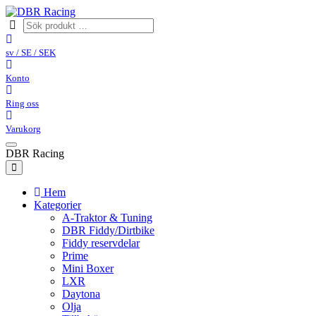
sv / SE / SEK
Konto
Ring oss
Varukorg
DBR Racing
Hem
Kategorier
A-Traktor & Tuning
DBR Fiddy/Dirtbike
Fiddy reservdelar
Prime
Mini Boxer
LXR
Daytona
Olja