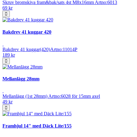
Skruv bromskiva fram&bak/sats 4st M8x16mm Artno:6013
69 kr
Bakdrev 41 kuggar 420
Bakdrev 41 kuggar(420)Artno:11014P
189 kr
Mellanlägg 28mm
Mellanlägg (1st 28mm) Artno:6028 för 15mm axel
49 kr
Framhjul 14" med Däck Lite/155