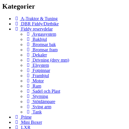
Kategorier
A-Traktor & Tuning
DBR Fiddy/Dirtbike
Fiddy reservdelar
Avgassystem
Bakhjul
Bromsar bak
Bromsar fram
Dekaler
Drivning (drev mm)
Elsystem
Fotpinnar
Framhjul
Motor
Ram
Sadel och Plast
Styrning
Stötdämpare
Sving arm
Tank
Prime
Mini Boxer
LXR