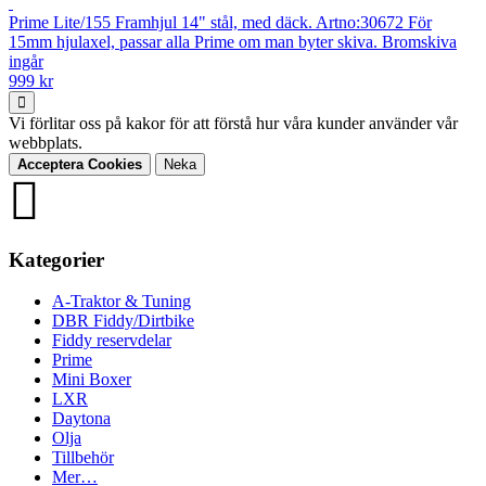
Prime Lite/155 Framhjul 14" stål, med däck. Artno:30672 För
15mm hjulaxel, passar alla Prime om man byter skiva. Bromskiva
ingår
999 kr
Vi förlitar oss på kakor för att förstå hur våra kunder använder vår
webbplats.
Acceptera Cookies
Neka
Kategorier
A-Traktor & Tuning
DBR Fiddy/Dirtbike
Fiddy reservdelar
Prime
Mini Boxer
LXR
Daytona
Olja
Tillbehör
Mer…