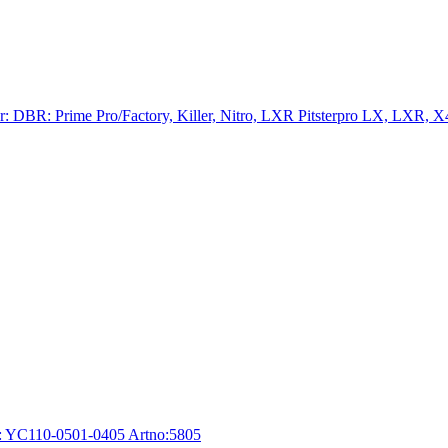
: DBR: Prime Pro/Factory, Killer, Nitro, LXR Pitsterpro LX, LXR, X
: YC110-0501-0405 Artno:5805