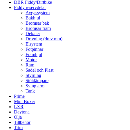
DBR Fiddy/Dirtbike
Fiddy reservdelar
Avgassystem
Bakhjul
Bromsar bak
Bromsar fram
Dekaler
Drivning (drev mm)
Elsystem
Fotpinnar
Framhjul
Motor
Ram
Sadel och Plast
Styrning
Stötdämpare
Sving arm
Tank
Prime
Mini Boxer
LXR
Daytona
Olja
Tillbehör
Trim