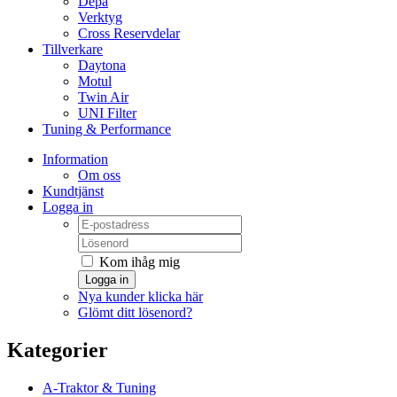
Depå
Verktyg
Cross Reservdelar
Tillverkare
Daytona
Motul
Twin Air
UNI Filter
Tuning & Performance
Information
Om oss
Kundtjänst
Logga in
Kom ihåg mig
Logga in
Nya kunder klicka här
Glömt ditt lösenord?
Kategorier
A-Traktor & Tuning