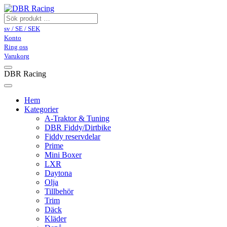
sv / SE / SEK
Konto
Ring oss
Varukorg
DBR Racing
Hem
Kategorier
A-Traktor & Tuning
DBR Fiddy/Dirtbike
Fiddy reservdelar
Prime
Mini Boxer
LXR
Daytona
Olja
Tillbehör
Trim
Däck
Kläder