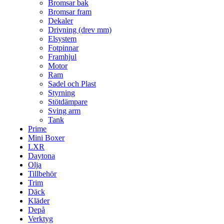
Bromsar bak
Bromsar fram
Dekaler
Drivning (drev mm)
Elsystem
Fotpinnar
Framhjul
Motor
Ram
Sadel och Plast
Styrning
Stötdämpare
Sving arm
Tank
Prime
Mini Boxer
LXR
Daytona
Olja
Tillbehör
Trim
Däck
Kläder
Depå
Verktyg