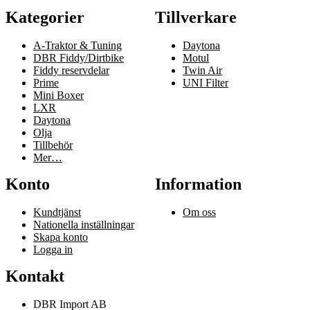
Kategorier
Tillverkare
A-Traktor & Tuning
Daytona
DBR Fiddy/Dirtbike
Motul
Fiddy reservdelar
Twin Air
Prime
UNI Filter
Mini Boxer
LXR
Daytona
Olja
Tillbehör
Mer…
Konto
Information
Kundtjänst
Om oss
Nationella inställningar
Skapa konto
Logga in
Kontakt
DBR Import AB