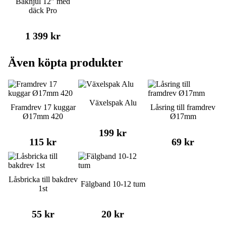
Bakhjul 12" med
däck Pro
1 399 kr
Även köpta produkter
Växelspak Alu
Framdrev 17 kuggar
Låsring till framdrev
Ø17mm 420
Ø17mm
199 kr
115 kr
69 kr
Låsbricka till bakdrev
Fälgband 10-12 tum
1st
55 kr
20 kr