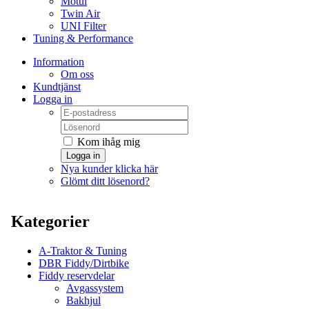
Motul
Twin Air
UNI Filter
Tuning & Performance
Information
Om oss
Kundtjänst
Logga in
Kom ihåg mig
Logga in
Nya kunder klicka här
Glömt ditt lösenord?
Kategorier
A-Traktor & Tuning
DBR Fiddy/Dirtbike
Fiddy reservdelar
Avgassystem
Bakhjul