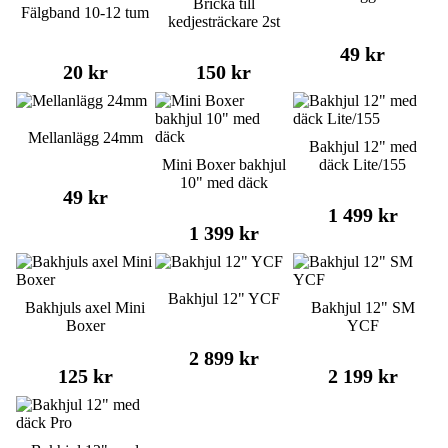
Bricka till
Fälgband 10-12 tum
kedjesträckare 2st
49 kr
20 kr
150 kr
Mellanlägg 24mm
Bakhjul 12" med
Mini Boxer bakhjul
däck Lite/155
10" med däck
49 kr
1 499 kr
1 399 kr
Bakhjul 12" YCF
Bakhjuls axel Mini
Bakhjul 12" SM
Boxer
YCF
2 899 kr
125 kr
2 199 kr