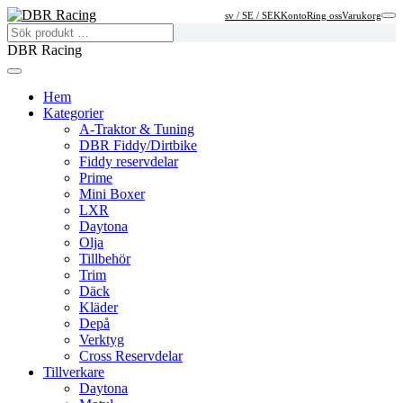
sv / SE / SEK
Konto
Ring oss
Varukorg
DBR Racing
Hem
Kategorier
A-Traktor & Tuning
DBR Fiddy/Dirtbike
Fiddy reservdelar
Prime
Mini Boxer
LXR
Daytona
Olja
Tillbehör
Trim
Däck
Kläder
Depå
Verktyg
Cross Reservdelar
Tillverkare
Daytona