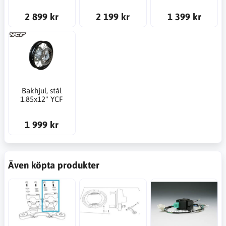
2 899 kr
2 199 kr
1 399 kr
Bakhjul, stål
1.85x12" YCF
1 999 kr
Även köpta produkter