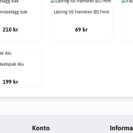
omsbelägg bak
Låsring till framdrev Ø17mm
210 kr
69 kr
äxelspak Alu
199 kr
Konto
Informa