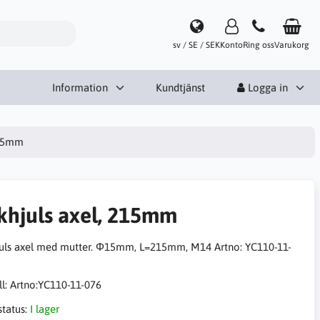
sv / SE / SEK
Konto
Ring oss
Varukorg
Information
Kundtjänst
Logga in
215mm
khjuls axel, 215mm
uls axel med mutter. Φ15mm, L=215mm, M14 Artno: YC110-11-
l:
Artno:YC110-11-076
status:
I lager