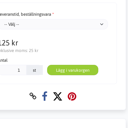
everanstid, beställningsvara
125 kr
nklusive moms:
25 kr
ntal
st
Lägg i varukorgen