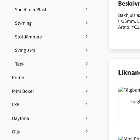
Beskriv
Sadel och Plast
Bakhjuls a
Φ15mm, L
Styrning
Artno: YC1
Stötdämpare
Sving arm
Tank
Liknan
Prime
Mini Boxer
Fälg
LXR
Daytona
Olja