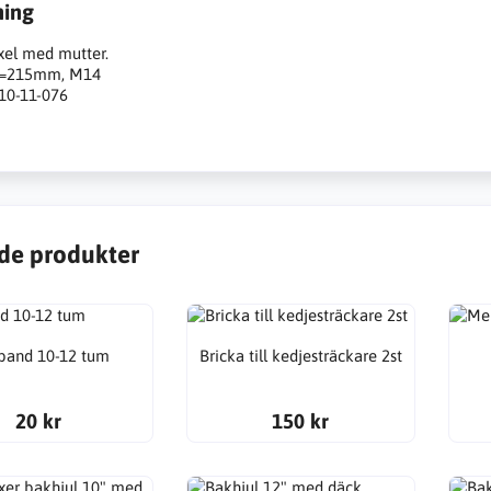
ning
xel med mutter.
=215mm, M14
10-11-076
de produkter
band 10-12 tum
Bricka till kedjesträckare 2st
20 kr
150 kr