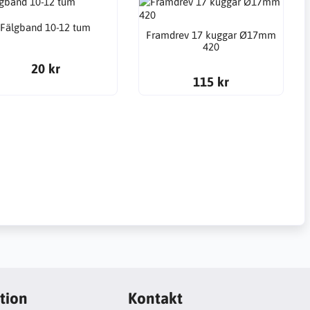
Fälgband 10-12 tum
Framdrev 17 kuggar Ø17mm
420
20 kr
115 kr
tion
Kontakt