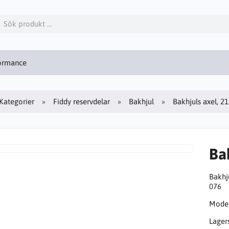
formance
Kategorier
Fiddy reservdelar
Bakhjul
Bakhjuls axel, 
Ba
Bakhj
076
Model
Lager