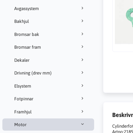
Avgassystem
Bakhjul
Bromsar bak
Bromsar fram
Dekaler
Drivning (drev mm)
Elsystem
Fotpinnar
Framhjul
Beskriv
Motor
Cylinderf
Artno:218