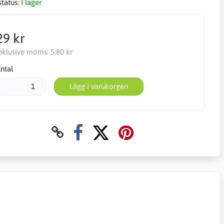
status:
I lager
29 kr
nklusive moms:
5,80 kr
ntal
Lägg i varukorgen