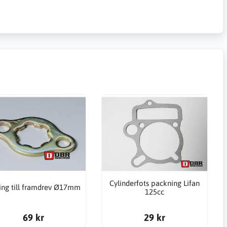
Cylinderfots packning Lifan
ing till framdrev Ø17mm
125cc
69 kr
29 kr