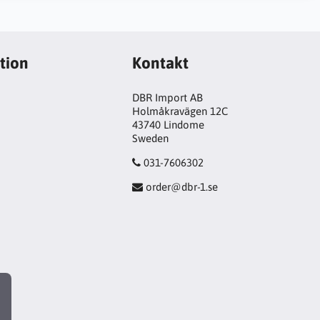
tion
Kontakt
DBR Import AB
Holmåkravägen 12C
43740 Lindome
Sweden
031-7606302
order@dbr-1.se