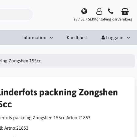
sv / SE / SEK
Konto
Ring oss
Varukorg
Information
Kundtjänst
Logga in
kning Zongshen 155cc
linderfots packning Zongshen
5cc
derfots packning Zongshen 155cc Artno:21853
l:
Artno:21853