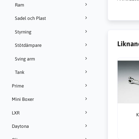
Ram
Sadel och Plast
Styrning
Liknan
Stötdämpare
Sving arm
Tank
Prime
Mini Boxer
LXR
K
Daytona