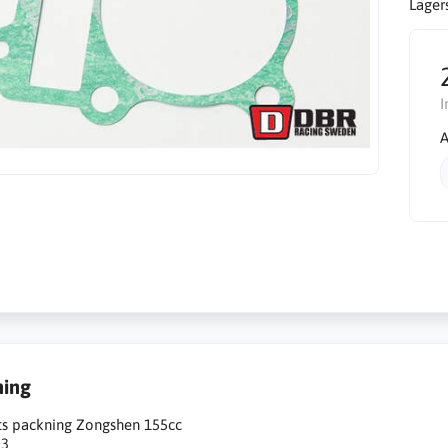
Lager
I
A
ning
ots packning Zongshen 155cc
53