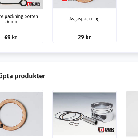
re packning botten
Avgaspackning
26mm
69 kr
29 kr
öpta produkter