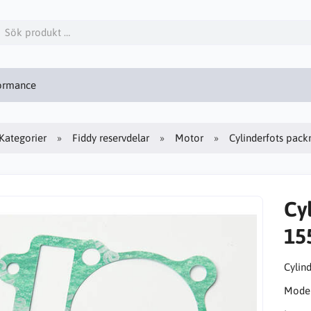
formance
Kategorier
Fiddy reservdelar
Motor
Cylinderfots pac
Cy
15
Cylin
Model